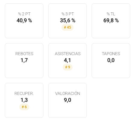
% 2 PT
% 3 PT
% TL
40,9 %
35,6 %
69,8 %
#
45
REBOTES
ASISTENCIAS
TAPONES
1,7
4,1
0,0
#
9
RECUPER.
VALORACIÓN
1,3
9,0
#
6