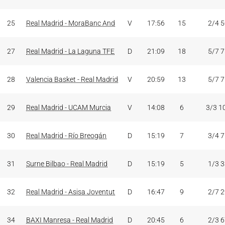
25
Real Madrid - MoraBanc And
V
17:56
15
2/4 
27
Real Madrid - La Laguna TFE
D
21:09
18
5/7 
28
Valencia Basket - Real Madrid
V
20:59
13
5/7 
29
Real Madrid - UCAM Murcia
V
14:08
6
3/3 1
30
Real Madrid - Río Breogán
D
15:19
7
3/4 
31
Surne Bilbao - Real Madrid
D
15:19
5
1/3 
32
Real Madrid - Asisa Joventut
D
16:47
9
2/7 
34
BAXI Manresa - Real Madrid
D
20:45
6
2/3 