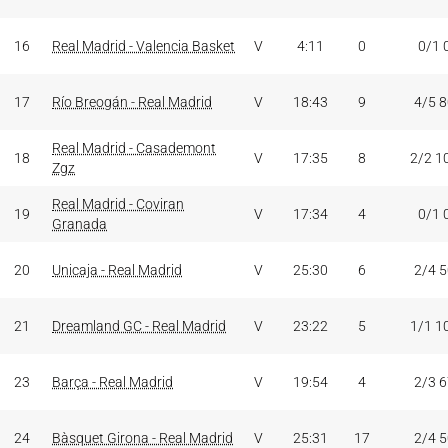
16
Real Madrid - Valencia Basket
V
4:11
0
0/1 
17
Río Breogán - Real Madrid
V
18:43
9
4/5 
Real Madrid - Casademont
18
V
17:35
8
2/2 1
Zgz
Real Madrid - Coviran
19
V
17:34
4
0/1 
Granada
20
Unicaja - Real Madrid
V
25:30
6
2/4 
21
Dreamland GC - Real Madrid
V
23:22
5
1/1 1
23
Barça - Real Madrid
V
19:54
4
2/3 
24
Bàsquet Girona - Real Madrid
V
25:31
17
2/4 