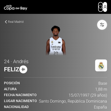
Real Madrid
24 · Andrés
FELIZ
POSICIÓN
Base
ALTURA
1,88 m
FECHA NACIMIENTO
15/07/1997 (29 años)
LUGAR NACIMIENTO
Santo Domingo, República Dominicana
NACIONALIDAD
España