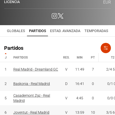
LICENCIA
EUR
GLOBALES
PARTIDOS
ESTAD. AVANZADA
TEMPORADAS
Partidos
J
PARTIDOS
RES.
MIN
PT
T2
J
PARTIDOS
RES.
MIN
PT
T2
1
Real Madrid - Dreamland GC
V
11:49
7
2/4 
2
Baskonia - Real Madrid
D
16:41
0
0/1 
Casademont Zgz - Real
5
V
4:45
0
0/0 
Madrid
6
Joventut - Real Madrid
V
13:59
10
3/5 