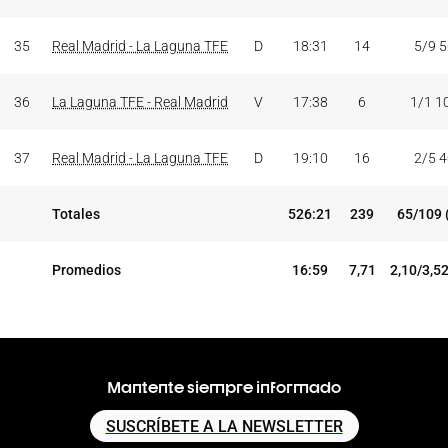
35
Real Madrid - La Laguna TFE
D
18:31
14
5/9 
36
La Laguna TFE - Real Madrid
V
17:38
6
1/1 1
37
Real Madrid - La Laguna TFE
D
19:10
16
2/5 
Totales
526:21
239
65/109 
Promedios
16:59
7,71
2,10/3,5
Mantente siempre informado
SUSCRÍBETE A LA NEWSLETTER