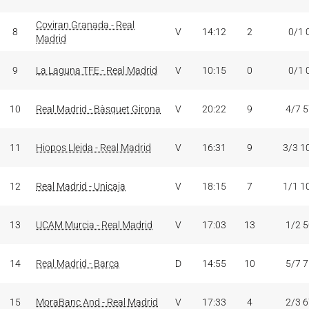
Coviran Granada - Real
8
V
14:12
2
0/1 
Madrid
9
La Laguna TFE - Real Madrid
V
10:15
0
0/1 
10
Real Madrid - Bàsquet Girona
V
20:22
9
4/7 
11
Hiopos Lleida - Real Madrid
V
16:31
9
3/3 1
12
Real Madrid - Unicaja
V
18:15
7
1/1 1
13
UCAM Murcia - Real Madrid
V
17:03
13
1/2 
14
Real Madrid - Barça
D
14:55
10
5/7 
15
MoraBanc And - Real Madrid
V
17:33
4
2/3 