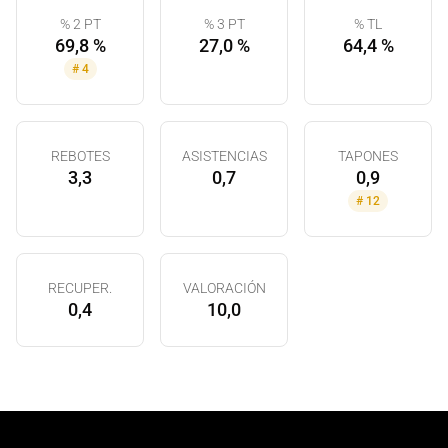
% 2 PT
% 3 PT
% TL
69,8 %
27,0 %
64,4 %
#
4
REBOTES
ASISTENCIAS
TAPONES
3,3
0,7
0,9
#
12
RECUPER.
VALORACIÓN
0,4
10,0