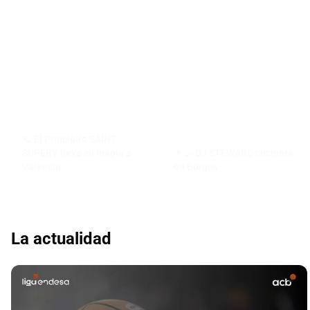
🪐 El Principito SAINT-
SUPERY lleva su magia a
👨‍🍳 DJ STEWARD cocinará
Valencia
en Burgos
La actualidad