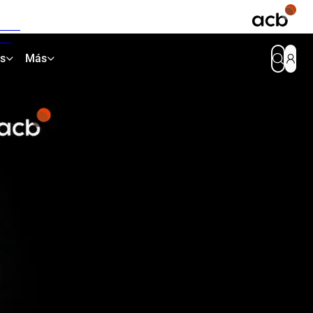
as
Más