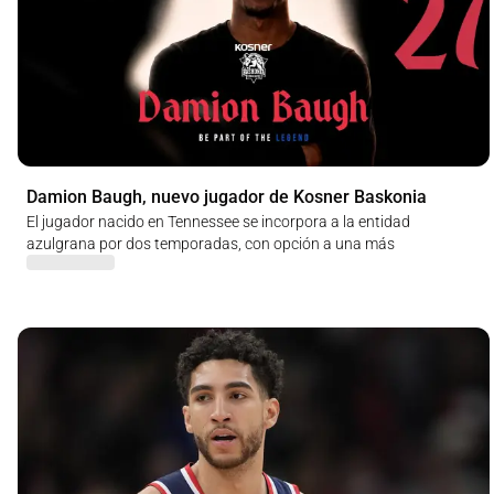
Damion Baugh, nuevo jugador de Kosner Baskonia
El jugador nacido en Tennessee se incorpora a la entidad
azulgrana por dos temporadas, con opción a una más