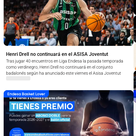
Henri Drell no continuará en el ASISA Joventut
Tras jugar 40 encuentros en Liga Endesa la pasada temporada
como verdinegro, Henri Drell no continuará en el conjunto
badalonés según ha anunciado este viernes el Asisa Joventut
Endesa Basket Lover