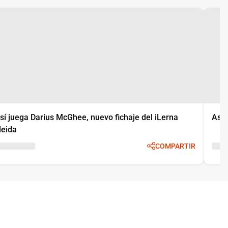
sí juega Darius McGhee, nuevo fichaje del iLerna
Así 
leida
COMPARTIR