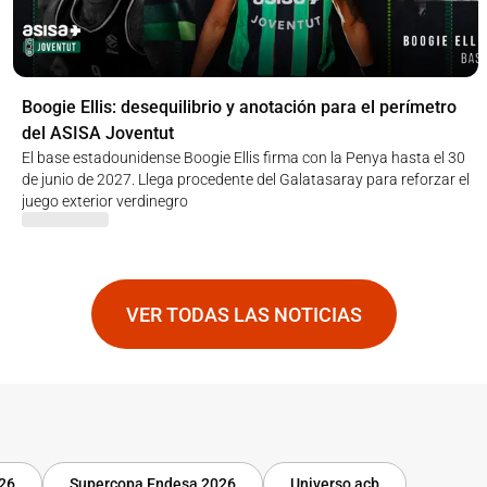
Boogie Ellis: desequilibrio y anotación para el perímetro
del ASISA Joventut
El base estadounidense Boogie Ellis firma con la Penya hasta el 30
de junio de 2027. Llega procedente del Galatasaray para reforzar el
juego exterior verdinegro
VER TODAS LAS NOTICIAS
-26
Supercopa Endesa 2026
Universo acb