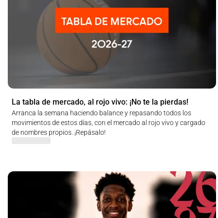
La tabla de mercado, al rojo vivo: ¡No te la pierdas!
Arranca la semana haciendo balance y repasando todos los
movimientos de estos días, con el mercado al rojo vivo y cargado
de nombres propios. ¡Repásalo!