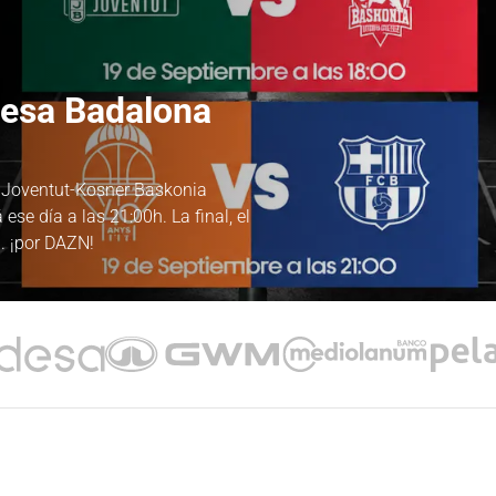
desa Badalona
a Joventut-Kosner Baskonia
ese día a las 21:00h. La final, el
. ¡por DAZN!