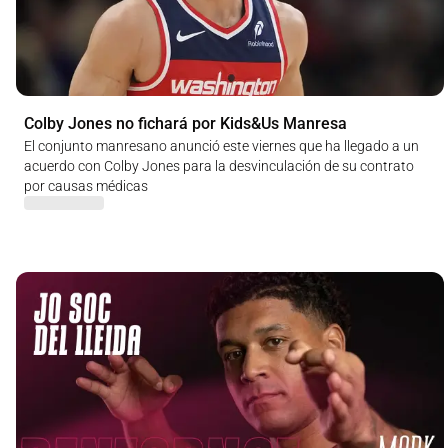
Colby Jones no fichará por Kids&Us Manresa
El conjunto manresano anunció este viernes que ha llegado a un
acuerdo con Colby Jones para la desvinculación de su contrato
por causas médicas