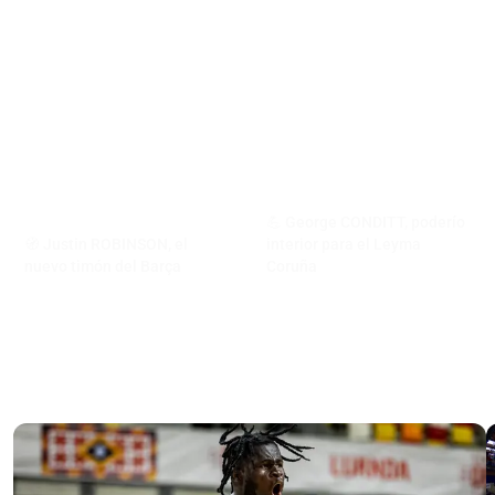
💪 George CONDITT, poderío
🧭 Justin ROBINSON, el
interior para el Leyma
nuevo timón del Barça
Coruña