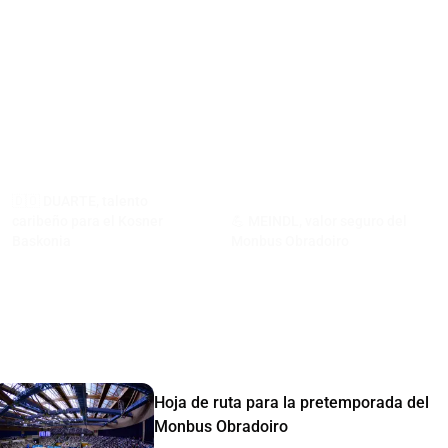
🇩🇴 DUARTE, talento
caribeño para el Kosner
💪 MEINDL, valor seguro del
Baskonia
Monbus Obradoiro
Hoja de ruta para la pretemporada del
Monbus Obradoiro