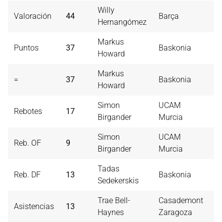
Willy
Valoración
44
Barça
2
Hernangómez
Markus
Puntos
37
Baskonia
2
Howard
Markus
=
37
Baskonia
2
Howard
Simon
UCAM
Rebotes
17
7
Birgander
Murcia
Simon
UCAM
Reb. OF
9
7
Birgander
Murcia
Tadas
Reb. DF
13
Baskonia
7
Sedekerskis
Trae Bell-
Casademont
Asistencias
13
1
Haynes
Zaragoza