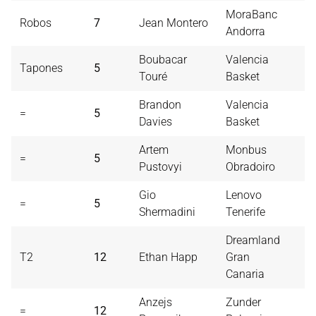
MoraBanc
Robos
7
Jean Montero
1
Andorra
Boubacar
Valencia
Tapones
5
3
Touré
Basket
Brandon
Valencia
=
5
6
Davies
Basket
Artem
Monbus
=
5
1
Pustovyi
Obradoiro
Gio
Lenovo
=
5
2
Shermadini
Tenerife
Dreamland
T2
12
Ethan Happ
Gran
1
Canaria
Anzejs
Zunder
=
12
2