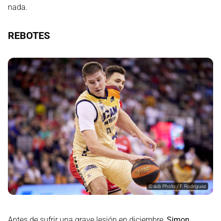
nada.
REBOTES
©
acb Photo / F. Rodriguez
Antes de sufrir una grave lesión en diciembre,
Simon