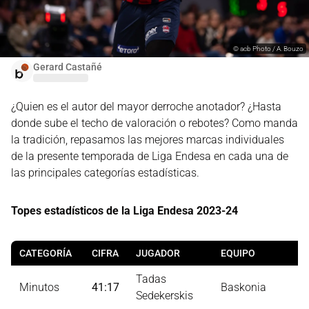
©
acb Photo / A. Bouzo
Gerard Castañé
¿Quien es el autor del mayor derroche anotador? ¿Hasta
donde sube el techo de valoración o rebotes? Como manda
la tradición, repasamos las mejores marcas individuales
de la presente temporada de Liga Endesa en cada una de
las principales categorías estadísticas.
Topes estadísticos de la Liga Endesa 2023-24
CATEGORÍA
CIFRA
JUGADOR
EQUIPO
J
Tadas
Minutos
41:17
Baskonia
9
Sedekerskis