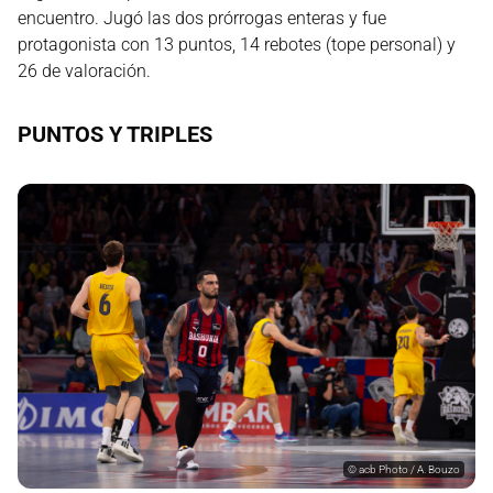
encuentro. Jugó las dos prórrogas enteras y fue
protagonista con 13 puntos, 14 rebotes (tope personal) y
26 de valoración.
PUNTOS Y TRIPLES
©
acb Photo / A. Bouzo