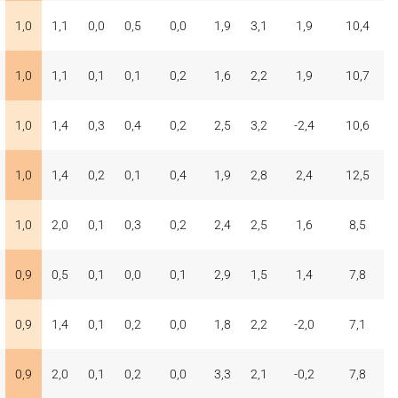
1,0
1,1
0,0
0,5
0,0
1,9
3,1
1,9
10,4
1,0
1,1
0,1
0,1
0,2
1,6
2,2
1,9
10,7
1,0
1,4
0,3
0,4
0,2
2,5
3,2
-2,4
10,6
1,0
1,4
0,2
0,1
0,4
1,9
2,8
2,4
12,5
1,0
2,0
0,1
0,3
0,2
2,4
2,5
1,6
8,5
0,9
0,5
0,1
0,0
0,1
2,9
1,5
1,4
7,8
0,9
1,4
0,1
0,2
0,0
1,8
2,2
-2,0
7,1
0,9
2,0
0,1
0,2
0,0
3,3
2,1
-0,2
7,8