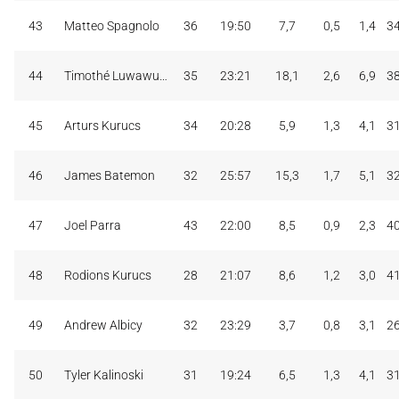
43
Matteo Spagnolo
36
19:50
7,7
0,5
1,4
3
44
Timothé Luwawu-Cabarrot
35
23:21
18,1
2,6
6,9
3
45
Arturs Kurucs
34
20:28
5,9
1,3
4,1
3
46
James Batemon
32
25:57
15,3
1,7
5,1
3
47
Joel Parra
43
22:00
8,5
0,9
2,3
4
48
Rodions Kurucs
28
21:07
8,6
1,2
3,0
4
49
Andrew Albicy
32
23:29
3,7
0,8
3,1
2
50
Tyler Kalinoski
31
19:24
6,5
1,3
4,1
3