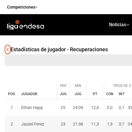
Competiciones
Noticias
Estadísticas de jugador - Recuperaciones
PAR
MIN
TIROS DE 3
POS.
JUGADOR
JUG
JUG
PT
CON
INT
PAR
MIN
TIROS DE 3
JUG
JUG
CON
INT
1
Ethan Happ
25
24:09
12,6
0,0
0,1
3
POS.
JUGADOR
PT
2
Jassel Perez
23
21:38
11,3
1,3
3,7
3