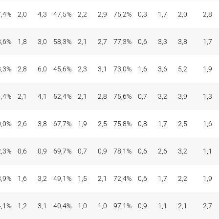
7,4%
2,0
4,3
47,5%
2,2
2,9
75,2%
0,3
1,7
2,0
2,8
8,6%
1,8
3,0
58,3%
2,1
2,7
77,3%
0,6
3,3
3,8
1,7
3,3%
2,8
6,0
45,6%
2,3
3,1
73,0%
1,6
3,6
5,2
1,9
1,4%
2,1
4,1
52,4%
2,1
2,8
75,6%
0,7
3,2
3,9
1,3
0,0%
2,6
3,8
67,7%
1,9
2,5
75,8%
0,8
1,7
2,5
1,6
2,3%
0,6
0,9
69,7%
0,7
0,9
78,1%
0,6
2,6
3,2
1,1
8,9%
1,6
3,2
49,1%
1,5
2,1
72,4%
0,6
1,7
2,2
1,9
4,1%
1,2
3,1
40,4%
1,0
1,0
97,1%
0,9
1,1
2,1
2,7