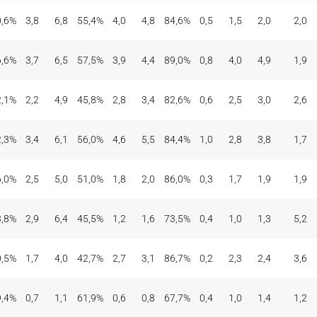
0,6%
3,8
6,8
55,4%
4,0
4,8
84,6%
0,5
1,5
2,0
2,0
6,6%
3,7
6,5
57,5%
3,9
4,4
89,0%
0,8
4,0
4,9
1,9
2,1%
2,2
4,9
45,8%
2,8
3,4
82,6%
0,6
2,5
3,0
2,6
2,3%
3,4
6,1
56,0%
4,6
5,5
84,4%
1,0
2,8
3,8
1,7
6,0%
2,5
5,0
51,0%
1,8
2,0
86,0%
0,3
1,7
1,9
1,9
3,8%
2,9
6,4
45,5%
1,2
1,6
73,5%
0,4
1,0
1,3
5,2
0,5%
1,7
4,0
42,7%
2,7
3,1
86,7%
0,2
2,3
2,4
3,6
9,4%
0,7
1,1
61,9%
0,6
0,8
67,7%
0,4
1,0
1,4
1,2