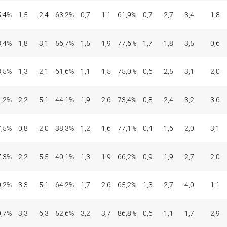
5,4%
1,5
2,4
63,2%
0,7
1,1
61,9%
0,7
2,7
3,4
1,8
8,4%
1,8
3,1
56,7%
1,5
1,9
77,6%
1,7
1,8
3,5
0,6
8,5%
1,3
2,1
61,6%
1,1
1,5
75,0%
0,6
2,5
3,1
2,0
1,2%
2,2
5,1
44,1%
1,9
2,6
73,4%
0,8
2,4
3,2
3,6
7,5%
0,8
2,0
38,3%
1,2
1,6
77,1%
0,4
1,6
2,0
3,1
7,3%
2,2
5,5
40,1%
1,3
1,9
66,2%
0,9
1,9
2,7
2,0
0,2%
3,3
5,1
64,2%
1,7
2,6
65,2%
1,3
2,7
4,0
1,1
0,7%
3,3
6,3
52,6%
3,2
3,7
86,8%
0,6
1,1
1,7
2,9