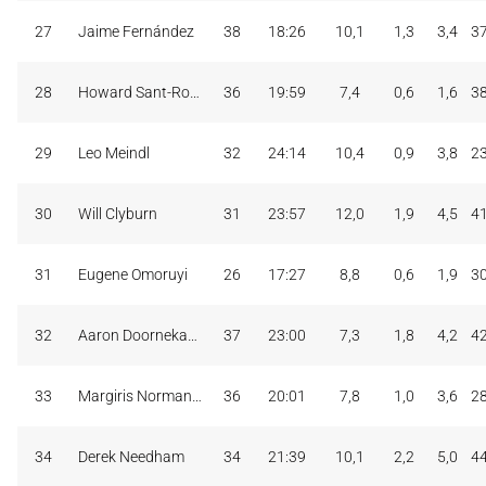
27
Jaime Fernández
38
18:26
10,1
1,3
3,4
3
28
Howard Sant-Roos
36
19:59
7,4
0,6
1,6
3
29
Leo Meindl
32
24:14
10,4
0,9
3,8
2
30
Will Clyburn
31
23:57
12,0
1,9
4,5
4
31
Eugene Omoruyi
26
17:27
8,8
0,6
1,9
3
32
Aaron Doornekamp
37
23:00
7,3
1,8
4,2
4
33
Margiris Normantas
36
20:01
7,8
1,0
3,6
2
34
Derek Needham
34
21:39
10,1
2,2
5,0
4