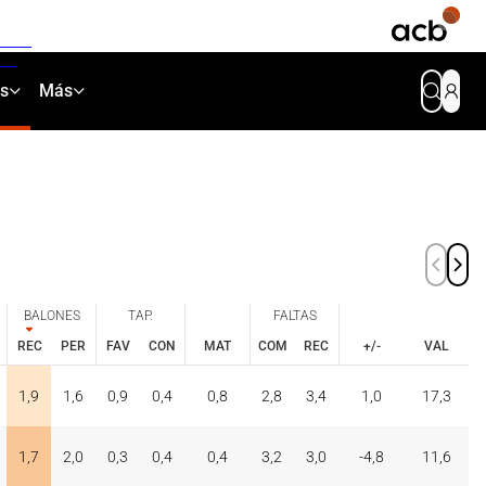
as
Más
BALONES
TAP.
FALTAS
REC
PER
FAV
CON
MAT
COM
REC
+/-
VAL
BALONES
TAP.
FALTAS
REC
PER
FAV
CON
COM
REC
1,9
1,6
0,9
0,4
0,8
2,8
3,4
1,0
17,3
MAT
+/-
VAL
1,7
2,0
0,3
0,4
0,4
3,2
3,0
-4,8
11,6