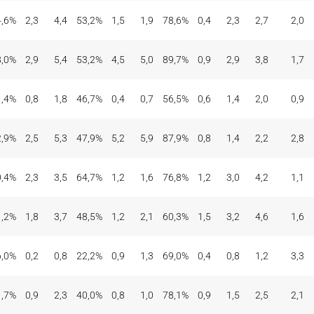
4,6%
2,3
4,4
53,2%
1,5
1,9
78,6%
0,4
2,3
2,7
2,0
8,0%
2,9
5,4
53,2%
4,5
5,0
89,7%
0,9
2,9
3,8
1,7
1,4%
0,8
1,8
46,7%
0,4
0,7
56,5%
0,6
1,4
2,0
0,9
2,9%
2,5
5,3
47,9%
5,2
5,9
87,9%
0,8
1,4
2,2
2,8
0,4%
2,3
3,5
64,7%
1,2
1,6
76,8%
1,2
3,0
4,2
1,1
1,2%
1,8
3,7
48,5%
1,2
2,1
60,3%
1,5
3,2
4,6
1,6
6,0%
0,2
0,8
22,2%
0,9
1,3
69,0%
0,4
0,8
1,2
3,3
1,7%
0,9
2,3
40,0%
0,8
1,0
78,1%
0,9
1,5
2,5
2,1