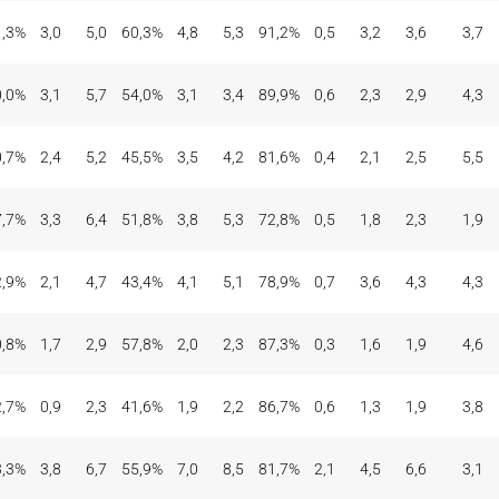
1,3%
3,0
5,0
60,3%
4,8
5,3
91,2%
0,5
3,2
3,6
3,7
0,0%
3,1
5,7
54,0%
3,1
3,4
89,9%
0,6
2,3
2,9
4,3
0,7%
2,4
5,2
45,5%
3,5
4,2
81,6%
0,4
2,1
2,5
5,5
7,7%
3,3
6,4
51,8%
3,8
5,3
72,8%
0,5
1,8
2,3
1,9
2,9%
2,1
4,7
43,4%
4,1
5,1
78,9%
0,7
3,6
4,3
4,3
0,8%
1,7
2,9
57,8%
2,0
2,3
87,3%
0,3
1,6
1,9
4,6
2,7%
0,9
2,3
41,6%
1,9
2,2
86,7%
0,6
1,3
1,9
3,8
3,3%
3,8
6,7
55,9%
7,0
8,5
81,7%
2,1
4,5
6,6
3,1