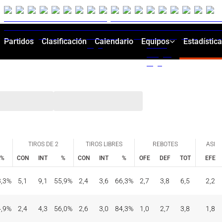
Partidos
Clasificación
Calendario
Equipos
Estadístic
TIROS DE 2
TIROS LIBRES
REBOTES
ASI
%
CON
INT
%
CON
INT
%
OFE
DEF
TOT
EFE
TIROS DE 2
TIROS LIBRES
REBOTES
ASI
%
CON
INT
%
CON
INT
%
OFE
DEF
TOT
EFE
3,3%
5,1
9,1
55,9%
2,4
3,6
66,3%
2,7
3,8
6,5
2,2
4,9%
2,4
4,3
56,0%
2,6
3,0
84,3%
1,0
2,7
3,8
1,8