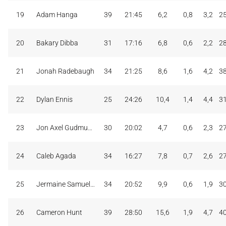
19
Adam Hanga
39
21:45
6,2
0,8
3,2
2
20
Bakary Dibba
31
17:16
6,8
0,6
2,2
2
21
Jonah Radebaugh
34
21:25
8,6
1,6
4,2
3
22
Dylan Ennis
25
24:26
10,4
1,4
4,4
3
23
Jon Axel Gudmundsson
30
20:02
4,7
0,6
2,3
2
24
Caleb Agada
34
16:27
7,8
0,7
2,6
2
25
Jermaine Samuels Jr
34
20:52
9,9
0,6
1,9
3
26
Cameron Hunt
39
28:50
15,6
1,9
4,7
4