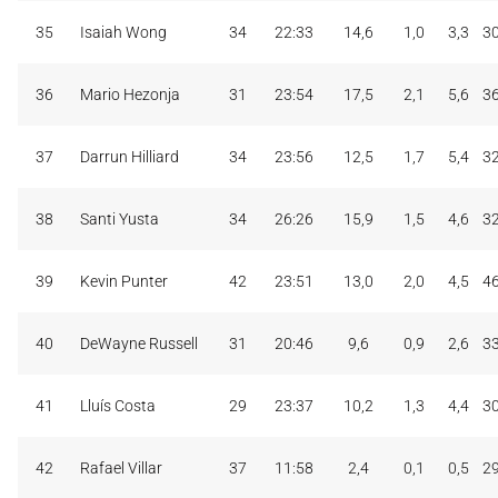
35
Isaiah Wong
34
22:33
14,6
1,0
3,3
3
36
Mario Hezonja
31
23:54
17,5
2,1
5,6
3
37
Darrun Hilliard
34
23:56
12,5
1,7
5,4
3
38
Santi Yusta
34
26:26
15,9
1,5
4,6
3
39
Kevin Punter
42
23:51
13,0
2,0
4,5
4
40
DeWayne Russell
31
20:46
9,6
0,9
2,6
3
41
Lluís Costa
29
23:37
10,2
1,3
4,4
3
42
Rafael Villar
37
11:58
2,4
0,1
0,5
2