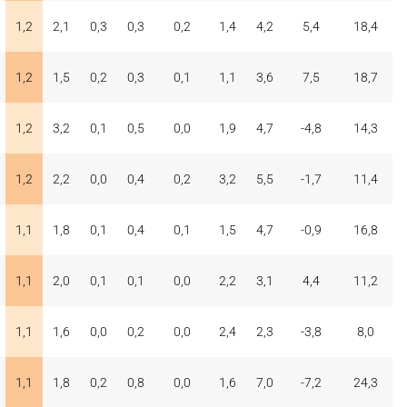
1,2
2,1
0,3
0,3
0,2
1,4
4,2
5,4
18,4
1,2
1,5
0,2
0,3
0,1
1,1
3,6
7,5
18,7
1,2
3,2
0,1
0,5
0,0
1,9
4,7
-4,8
14,3
1,2
2,2
0,0
0,4
0,2
3,2
5,5
-1,7
11,4
1,1
1,8
0,1
0,4
0,1
1,5
4,7
-0,9
16,8
1,1
2,0
0,1
0,1
0,0
2,2
3,1
4,4
11,2
1,1
1,6
0,0
0,2
0,0
2,4
2,3
-3,8
8,0
1,1
1,8
0,2
0,8
0,0
1,6
7,0
-7,2
24,3