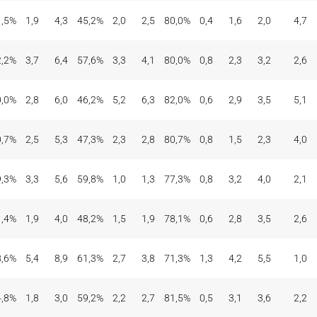
1,5%
1,9
4,3
45,2%
2,0
2,5
80,0%
0,4
1,6
2,0
4,7
2,2%
3,7
6,4
57,6%
3,3
4,1
80,0%
0,8
2,3
3,2
2,6
0,0%
2,8
6,0
46,2%
5,2
6,3
82,0%
0,6
2,9
3,5
5,1
0,7%
2,5
5,3
47,3%
2,3
2,8
80,7%
0,8
1,5
2,3
4,0
9,3%
3,3
5,6
59,8%
1,0
1,3
77,3%
0,8
3,2
4,0
2,1
1,4%
1,9
4,0
48,2%
1,5
1,9
78,1%
0,6
2,8
3,5
2,6
8,6%
5,4
8,9
61,3%
2,7
3,8
71,3%
1,3
4,2
5,5
1,0
4,8%
1,8
3,0
59,2%
2,2
2,7
81,5%
0,5
3,1
3,6
2,2