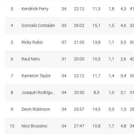
3
Kendrick Perry
34
22:12
11,3
1,8
4,3
4
4
Gonzalo Corbalán
33
26:02
15,1
1,5
4,6
3
5
Ricky Rubio
37
21:35
13,8
1,1
3,5
3
6
Raul Neto
31
20:00
10,5
1,1
2,6
4
7
Kameron Taylor
34
22:12
11,7
1,4
3,4
3
8
Joaquín Rodríguez
34
20:30
8,3
1,0
3,1
3
9
Devin Robinson
34
25:57
14,5
0,3
1,0
2
10
Nico Brussino
34
27:47
10,8
1,7
4,8
3