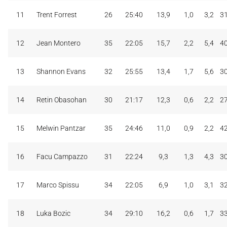
11
Trent Forrest
26
25:40
13,9
1,0
3,2
3
12
Jean Montero
35
22:05
15,7
2,2
5,4
4
13
Shannon Evans
32
25:55
13,4
1,7
5,6
3
14
Retin Obasohan
30
21:17
12,3
0,6
2,2
2
15
Melwin Pantzar
35
24:46
11,0
0,9
2,2
4
16
Facu Campazzo
31
22:24
9,3
1,3
4,3
3
17
Marco Spissu
34
22:05
6,9
1,0
3,1
3
18
Luka Bozic
34
29:10
16,2
0,6
1,7
3