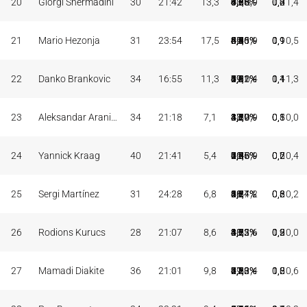
20
Giorgi Shermadini
30
21:42
13,3
0,0
0,0
0,0%
4,7
6,7
70,6%
3,8
4,5
83,8%
1,3
3,6
4,9
0,9
0,2
1,0
0,4
0,3
1,4
21
Mario Hezonja
31
23:54
17,5
2,1
5,6
36,6%
3,7
6,5
57,5%
3,9
4,4
89,0%
0,8
4,0
4,9
1,9
0,9
1,9
0,1
0,1
0,5
22
Danko Brankovic
34
16:55
11,3
0,5
1,3
37,2%
4,1
6,0
69,1%
1,6
2,0
79,1%
1,9
3,0
4,9
0,4
0,4
1,1
1,1
0,4
1,3
23
Aleksandar Aranitovic
34
21:18
7,1
1,2
3,2
37,0%
1,3
2,6
48,9%
1,1
1,3
83,7%
1,1
3,7
4,8
0,9
0,8
0,5
0,1
0,1
0,0
24
Yannick Kraag
40
21:41
5,4
0,6
2,4
26,6%
1,4
2,3
61,5%
0,7
1,0
70,7%
1,4
3,4
4,8
0,9
0,6
0,7
0,2
0,2
0,4
25
Sergi Martínez
31
24:28
6,8
0,6
2,1
29,7%
1,8
3,3
56,4%
1,3
1,8
68,4%
1,5
3,2
4,7
1,2
0,6
0,8
0,2
0,3
0,2
26
Rodions Kurucs
28
21:07
8,6
1,2
3,0
41,2%
1,8
3,7
48,5%
1,2
2,1
60,3%
1,5
3,2
4,6
1,6
0,9
1,5
0,2
0,3
0,0
27
Mamadi Diakite
36
21:01
9,8
0,8
2,2
37,0%
2,6
4,2
61,2%
2,1
2,6
79,8%
1,5
3,2
4,6
1,4
0,5
1,0
1,8
0,2
0,6