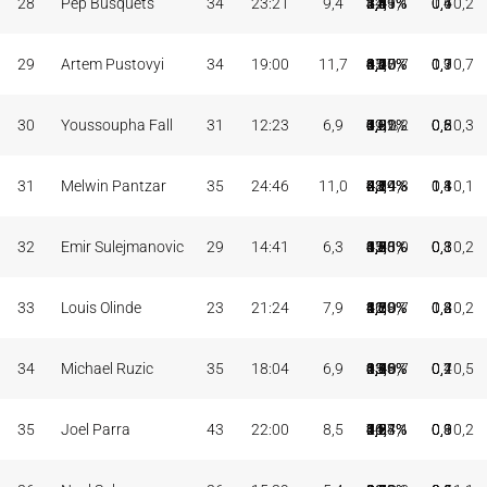
28
Pep Busquets
34
23:21
9,4
1,3
3,9
32,1%
2,1
3,9
54,9%
1,4
2,4
57,5%
1,1
3,5
4,6
1,1
0,7
1,4
0,1
0,6
0,2
29
Artem Pustovyi
34
19:00
11,7
0,0
0,1
25,0%
4,1
6,1
67,5%
3,4
4,2
81,7%
1,7
2,9
4,6
0,7
0,3
1,9
0,7
0,1
0,7
30
Youssoupha Fall
31
12:23
6,9
0,0
0,0
0,0%
3,0
4,2
72,1%
0,9
1,3
69,2%
1,9
2,5
4,3
0,2
0,2
0,6
0,5
0,3
0,3
31
Melwin Pantzar
35
24:46
11,0
0,9
2,2
42,9%
2,1
4,7
43,4%
4,1
5,1
78,9%
0,7
3,6
4,3
4,3
1,1
1,8
0,1
0,4
0,1
32
Emir Sulejmanovic
29
14:41
6,3
0,7
1,8
35,8%
1,8
3,2
57,0%
0,7
1,6
43,5%
1,4
2,9
4,3
1,0
0,3
0,8
0,3
0,1
0,2
33
Louis Olinde
23
21:24
7,9
1,1
2,7
41,3%
1,6
3,0
52,9%
1,3
2,0
66,0%
1,7
2,5
4,3
0,7
0,8
1,2
0,4
0,3
0,2
34
Michael Ruzic
35
18:04
6,9
0,4
1,1
35,9%
2,4
3,8
63,6%
0,9
1,4
63,3%
1,5
2,7
4,2
0,7
0,2
0,4
0,7
0,1
0,5
35
Joel Parra
43
22:00
8,5
0,9
2,3
40,4%
2,3
3,5
64,7%
1,2
1,6
76,8%
1,2
3,0
4,2
1,1
0,9
0,8
0,3
0,1
0,2