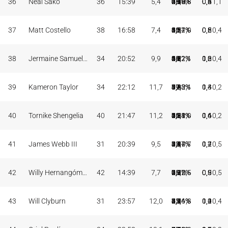
36
Neal Sako
36
15:39
5,4
0,0
0,0
0,0%
2,4
3,5
66,9%
0,7
1,9
38,8%
2,0
2,1
4,1
0,8
0,5
0,6
0,4
0,2
1,1
37
Matt Costello
38
16:58
7,4
1,3
3,5
36,4%
1,5
2,2
66,7%
0,6
1,2
52,2%
1,5
2,6
4,1
1,0
0,8
0,5
0,6
0,2
0,4
38
Jermaine Samuels Jr
34
20:52
9,9
0,6
1,9
30,2%
3,3
5,1
64,2%
1,7
2,6
65,2%
1,3
2,7
4,0
1,1
1,0
1,6
0,2
0,3
0,4
39
Kameron Taylor
34
22:12
11,7
1,4
3,4
39,3%
3,3
5,6
59,8%
1,0
1,3
77,3%
0,8
3,2
4,0
2,1
1,4
1,4
0,3
0,4
0,2
40
Tornike Shengelia
40
21:47
11,2
0,2
1,5
16,4%
3,8
6,1
62,1%
2,9
3,8
76,8%
1,2
2,8
4,0
2,0
0,6
1,4
0,4
0,6
0,2
41
James Webb III
31
20:39
9,5
1,3
3,1
42,7%
2,0
3,8
53,4%
1,5
1,9
79,7%
0,9
3,1
3,9
0,7
0,7
1,4
0,2
0,2
0,5
42
Willy Hernangómez
42
14:39
7,7
0,0
0,0
0,0%
2,8
4,3
65,2%
2,1
2,9
70,7%
1,2
2,7
3,9
0,5
0,5
0,9
0,5
0,3
0,5
43
Will Clyburn
31
23:57
12,0
1,9
4,5
41,4%
2,1
4,1
52,4%
2,1
2,8
75,6%
0,7
3,2
3,9
1,3
1,0
1,4
0,2
0,1
0,4