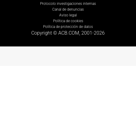
Protocolo investigaciones internas
Canal de denuncias
Aviso legal
Política de cookies
Política de protección de datos
Copyright © ACB.COM, 2001-
2026