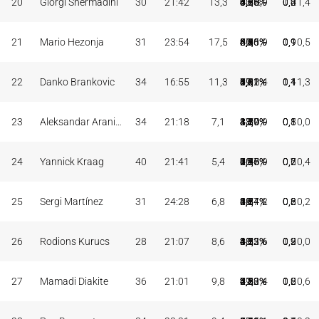
20
Giorgi Shermadini
30
21:42
13,3
0,0
0,0
0,0%
4,7
6,7
70,6%
3,8
4,5
83,8%
1,3
3,6
4,9
0,9
0,2
1,0
0,4
0,3
1,4
21
Mario Hezonja
31
23:54
17,5
2,1
5,6
36,6%
3,7
6,5
57,5%
3,9
4,4
89,0%
0,8
4,0
4,9
1,9
0,9
1,9
0,1
0,1
0,5
22
Danko Brankovic
34
16:55
11,3
0,5
1,3
37,2%
4,1
6,0
69,1%
1,6
2,0
79,1%
1,9
3,0
4,9
0,4
0,4
1,1
1,1
0,4
1,3
23
Aleksandar Aranitovic
34
21:18
7,1
1,2
3,2
37,0%
1,3
2,6
48,9%
1,1
1,3
83,7%
1,1
3,7
4,8
0,9
0,8
0,5
0,1
0,1
0,0
24
Yannick Kraag
40
21:41
5,4
0,6
2,4
26,6%
1,4
2,3
61,5%
0,7
1,0
70,7%
1,4
3,4
4,8
0,9
0,6
0,7
0,2
0,2
0,4
25
Sergi Martínez
31
24:28
6,8
0,6
2,1
29,7%
1,8
3,3
56,4%
1,3
1,8
68,4%
1,5
3,2
4,7
1,2
0,6
0,8
0,2
0,3
0,2
26
Rodions Kurucs
28
21:07
8,6
1,2
3,0
41,2%
1,8
3,7
48,5%
1,2
2,1
60,3%
1,5
3,2
4,6
1,6
0,9
1,5
0,2
0,3
0,0
27
Mamadi Diakite
36
21:01
9,8
0,8
2,2
37,0%
2,6
4,2
61,2%
2,1
2,6
79,8%
1,5
3,2
4,6
1,4
0,5
1,0
1,8
0,2
0,6