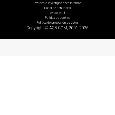
Protocolo investigaciones internas
Canal de denuncias
Aviso legal
Política de cookies
Política de protección de datos
Copyright © ACB.COM, 2001-
2026