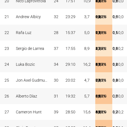
20
Nico Laprovittola
24
17:51
10,9
1,9
4,5
42,6%
1,6
2,7
60,0%
1,9
2,4
80,7%
0,2
1,2
1,5
3,3
0,6
1,8
0,0
0,2
0,0
21
Andrew Albicy
32
23:29
3,7
0,8
3,1
26,0%
0,2
0,8
22,2%
0,9
1,3
69,0%
0,4
0,8
1,2
3,3
0,8
1,5
0,0
0,0
0,0
22
Rafa Luz
28
15:37
5,0
0,6
1,1
51,6%
1,1
1,8
63,3%
1,1
1,5
73,8%
0,7
2,1
2,8
3,3
0,5
1,5
0,1
0,1
0,0
23
Sergio de Larrea
37
17:55
8,9
1,2
3,3
37,2%
1,5
3,2
47,9%
2,2
2,7
81,8%
1,2
1,8
3,0
3,2
0,5
1,6
0,3
0,2
0,2
24
Luka Bozic
34
29:10
16,2
0,6
1,7
33,3%
3,8
6,7
55,9%
7,0
8,5
81,7%
2,1
4,5
6,6
3,1
1,1
1,8
0,2
0,8
0,0
25
Jon Axel Gudmundsson
30
20:02
4,7
0,6
2,3
27,5%
0,8
2,0
38,3%
1,2
1,6
77,1%
0,4
1,6
2,0
3,1
1,1
1,4
0,0
0,2
0,0
26
Alberto Díaz
31
19:32
5,7
1,0
2,5
38,5%
0,8
1,4
55,8%
1,3
1,5
86,7%
0,6
1,9
2,5
3,0
0,7
0,6
0,0
0,0
0,0
27
Cameron Hunt
39
28:50
15,6
1,9
4,7
40,7%
3,3
6,3
52,6%
3,2
3,7
86,8%
0,6
1,1
1,7
2,9
1,0
1,7
0,2
0,7
0,2