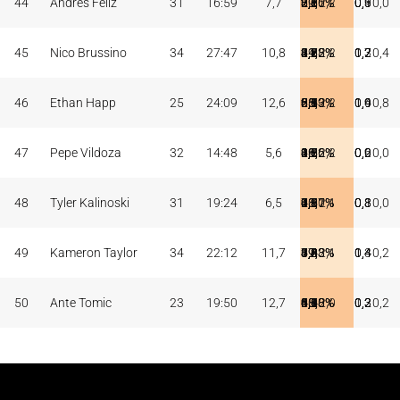
44
Andrés Feliz
31
16:59
7,7
0,6
2,0
31,1%
2,1
3,5
59,6%
1,7
2,1
80,0%
0,8
2,0
2,8
2,2
0,6
0,9
0,1
0,3
0,0
45
Nico Brussino
34
27:47
10,8
1,7
4,8
34,8%
1,8
3,0
59,2%
2,2
2,7
81,5%
0,5
3,1
3,6
2,2
1,2
1,7
0,2
0,3
0,4
46
Ethan Happ
25
24:09
12,6
0,0
0,1
33,3%
5,1
9,1
55,9%
2,4
3,6
66,3%
2,7
3,8
6,5
2,2
1,9
1,6
0,9
0,4
0,8
47
Pepe Vildoza
32
14:48
5,6
1,1
4,0
26,6%
0,7
1,8
38,6%
1,0
1,2
89,2%
0,5
1,5
2,0
2,2
0,6
0,9
0,0
0,2
0,0
48
Tyler Kalinoski
31
19:24
6,5
1,3
4,1
31,7%
0,9
2,3
40,0%
0,8
1,0
78,1%
0,9
1,5
2,5
2,1
0,8
0,8
0,1
0,3
0,0
49
Kameron Taylor
34
22:12
11,7
1,4
3,4
39,3%
3,3
5,6
59,8%
1,0
1,3
77,3%
0,8
3,2
4,0
2,1
1,4
1,4
0,3
0,4
0,2
50
Ante Tomic
23
19:50
12,7
0,1
0,2
40,0%
5,0
9,0
55,8%
2,4
3,5
68,8%
1,7
4,4
6,1
2,0
0,3
1,2
0,3
0,2
0,2