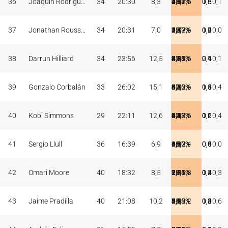
36
Joaquín Rodríguez
34
20:30
8,3
1,0
3,1
31,4%
1,9
4,0
48,2%
1,5
1,9
78,1%
0,6
2,8
3,5
2,6
1,3
1,6
0,3
0,5
0,1
37
Jonathan Rousselle
34
20:31
7,0
1,1
2,7
38,7%
1,3
2,8
45,7%
1,3
1,7
72,9%
0,4
1,1
1,4
2,6
0,7
1,4
0,0
0,2
0,0
38
Darrun Hilliard
34
23:56
12,5
1,7
5,4
32,1%
2,2
4,9
45,8%
2,8
3,4
82,6%
0,6
2,5
3,0
2,6
0,9
2,4
0,1
0,4
0,1
39
Gonzalo Corbalán
33
26:02
15,1
1,5
4,6
32,2%
3,7
6,4
57,6%
3,3
4,1
80,0%
0,8
2,3
3,2
2,6
1,5
1,5
0,3
0,4
0,4
40
Kobi Simmons
29
22:11
12,6
1,4
3,6
40,8%
3,1
4,9
62,2%
2,1
2,6
82,7%
0,5
1,8
2,2
2,6
0,6
1,6
0,1
0,2
0,4
41
Sergio Llull
36
16:39
6,9
1,2
4,2
28,0%
1,0
2,2
45,7%
1,4
1,6
86,2%
0,2
1,1
1,3
2,4
0,4
0,5
0,0
0,0
0,0
42
Omari Moore
40
18:32
8,5
1,0
2,6
39,6%
2,0
3,7
55,4%
1,2
1,6
78,1%
0,8
1,7
2,4
2,3
0,4
1,2
0,4
0,3
0,3
43
Jaime Pradilla
40
21:08
10,2
0,8
2,2
34,8%
3,1
4,5
68,3%
1,7
2,4
71,9%
1,9
3,9
5,8
2,2
0,8
1,4
0,2
0,3
0,6