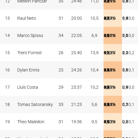
12
Melwin Pantzar
35
24:46
11,0
0,9
2,2
42,9%
2,1
4,7
43,4%
4,1
5,1
78,9%
0,7
3,6
4,3
4,3
1,1
1,8
0,1
0,4
0,1
13
Raul Neto
31
20:00
10,5
1,1
2,6
40,7%
2,5
5,3
47,3%
2,3
2,8
80,7%
0,8
1,5
2,3
4,0
1,4
1,9
0,1
0,3
0,0
14
Marco Spissu
34
22:05
6,9
1,0
3,1
32,7%
0,9
2,3
41,6%
1,9
2,2
86,7%
0,6
1,3
1,9
3,8
1,1
1,6
0,0
0,2
0,0
15
Trent Forrest
26
25:40
13,9
1,0
3,2
31,3%
3,0
5,0
60,3%
4,8
5,3
91,2%
0,5
3,2
3,6
3,7
1,2
2,1
0,3
0,3
0,2
16
Dylan Ennis
25
24:26
10,4
1,4
4,4
31,2%
2,2
5,1
44,1%
1,9
2,6
73,4%
0,8
2,4
3,2
3,6
1,1
1,8
0,1
0,6
0,1
17
Lluís Costa
29
23:37
10,2
1,3
4,4
30,5%
1,7
4,0
42,7%
2,7
3,1
86,7%
0,2
2,3
2,4
3,6
0,9
2,4
0,0
0,3
0,0
18
Tomas Satoransky
33
21:23
5,6
0,8
2,3
37,3%
1,1
2,4
47,4%
0,8
1,2
68,3%
0,4
2,1
2,5
3,6
0,7
1,3
0,1
0,1
0,1
19
Theo Maledon
31
19:36
9,5
0,6
1,6
35,3%
1,9
3,7
51,3%
3,9
4,6
85,3%
0,4
2,0
2,4
3,4
0,5
2,0
0,2
0,2
0,1