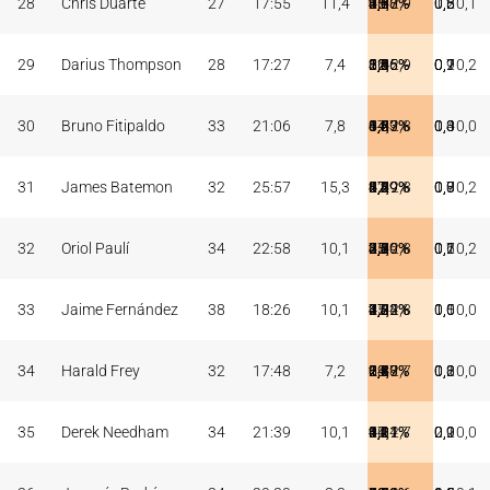
28
Chris Duarte
27
17:55
11,4
1,6
4,4
35,8%
2,0
3,6
55,7%
2,7
3,0
90,0%
0,3
1,6
1,9
2,9
0,6
1,5
0,3
0,2
0,1
29
Darius Thompson
28
17:27
7,4
1,1
3,3
32,6%
1,4
2,5
56,5%
1,4
1,6
82,6%
0,9
1,0
1,8
2,9
0,7
0,9
0,2
0,1
0,2
30
Bruno Fitipaldo
33
21:06
7,8
1,6
4,5
34,7%
0,8
1,4
54,3%
1,5
1,8
87,9%
0,2
1,0
1,2
2,8
0,4
1,3
0,0
0,3
0,0
31
James Batemon
32
25:57
15,3
1,7
5,1
32,9%
2,5
5,3
47,9%
5,2
5,9
87,9%
0,8
1,4
2,2
2,8
0,9
1,8
0,0
0,7
0,2
32
Oriol Paulí
34
22:58
10,1
1,0
2,7
35,9%
2,4
4,2
57,6%
2,3
3,1
75,0%
0,6
3,3
3,9
2,8
0,7
1,6
0,1
0,2
0,2
33
Jaime Fernández
38
18:26
10,1
1,3
3,4
37,4%
2,0
4,3
47,5%
2,2
2,9
75,2%
0,3
1,7
2,0
2,8
1,0
1,1
0,0
0,5
0,0
34
Harald Frey
32
17:48
7,2
0,8
2,8
29,7%
1,3
2,4
53,9%
2,1
2,5
84,8%
0,2
1,1
1,3
2,7
0,8
1,1
0,0
0,2
0,0
35
Derek Needham
34
21:39
10,1
2,2
5,0
44,1%
1,2
3,1
40,4%
1,0
1,0
97,1%
0,9
1,1
2,1
2,7
0,9
2,0
0,1
0,2
0,0