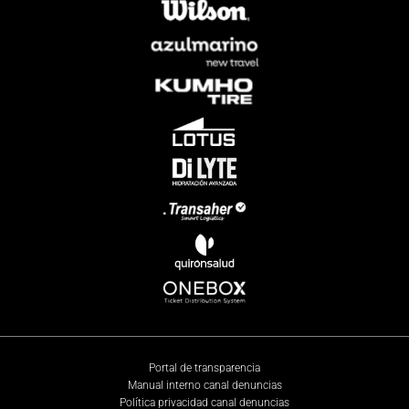
Portal de transparencia
Manual interno canal denuncias
Política privacidad canal denuncias