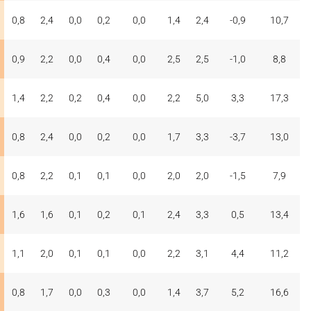
0,8
2,4
0,0
0,2
0,0
1,4
2,4
-0,9
10,7
0,9
2,2
0,0
0,4
0,0
2,5
2,5
-1,0
8,8
1,4
2,2
0,2
0,4
0,0
2,2
5,0
3,3
17,3
0,8
2,4
0,0
0,2
0,0
1,7
3,3
-3,7
13,0
0,8
2,2
0,1
0,1
0,0
2,0
2,0
-1,5
7,9
1,6
1,6
0,1
0,2
0,1
2,4
3,3
0,5
13,4
1,1
2,0
0,1
0,1
0,0
2,2
3,1
4,4
11,2
0,8
1,7
0,0
0,3
0,0
1,4
3,7
5,2
16,6