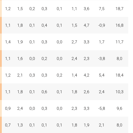
1,2
1,5
0,2
0,3
0,1
1,1
3,6
7,5
18,7
1,1
1,8
0,1
0,4
0,1
1,5
4,7
-0,9
16,8
1,4
1,9
0,1
0,3
0,0
2,7
3,3
1,7
11,7
1,1
1,6
0,0
0,2
0,0
2,4
2,3
-3,8
8,0
1,2
2,1
0,3
0,3
0,2
1,4
4,2
5,4
18,4
1,1
1,8
0,1
0,6
0,1
1,8
2,6
2,4
10,3
0,9
2,4
0,0
0,3
0,0
2,3
3,3
-5,8
9,6
0,7
1,3
0,1
0,1
0,1
1,8
1,9
2,1
8,0