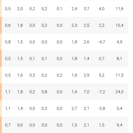
0,5
2,0
0,2
0,2
0,1
2,4
3,7
4,0
11,6
0,6
1,8
0,0
0,2
0,0
2,3
2,5
2,2
10,4
0,8
1,5
0,0
0,0
0,0
1,8
2,6
-4,7
4,9
0,5
1,5
0,1
0,1
0,0
1,8
1,4
0,7
8,1
0,5
1,6
0,3
0,2
0,2
1,6
2,9
5,2
11,3
1,1
1,8
0,2
0,8
0,0
1,6
7,0
-7,2
24,3
1,1
1,4
0,0
0,2
0,0
2,7
2,1
-2,8
5,4
0,7
0,6
0,0
0,0
0,0
1,5
2,1
1,5
9,4