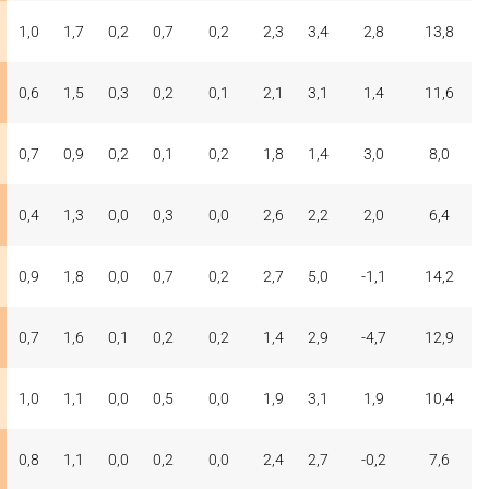
1,0
1,7
0,2
0,7
0,2
2,3
3,4
2,8
13,8
0,6
1,5
0,3
0,2
0,1
2,1
3,1
1,4
11,6
0,7
0,9
0,2
0,1
0,2
1,8
1,4
3,0
8,0
0,4
1,3
0,0
0,3
0,0
2,6
2,2
2,0
6,4
0,9
1,8
0,0
0,7
0,2
2,7
5,0
-1,1
14,2
0,7
1,6
0,1
0,2
0,2
1,4
2,9
-4,7
12,9
1,0
1,1
0,0
0,5
0,0
1,9
3,1
1,9
10,4
0,8
1,1
0,0
0,2
0,0
2,4
2,7
-0,2
7,6