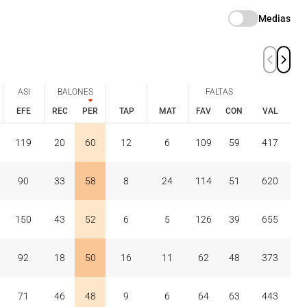
Medias
ASI
BALONES
FALTAS
EFE
REC
PER
TAP
MAT
FAV
CON
VAL
ASI
BALONES
FALTAS
EFE
REC
PER
FAV
CON
119
20
60
12
6
109
59
417
TAP
MAT
VAL
90
33
58
8
24
114
51
620
150
43
52
6
5
126
39
655
92
18
50
16
11
62
48
373
71
46
48
9
6
64
63
443