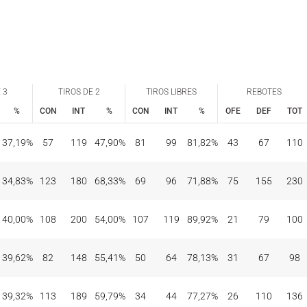
 3
TIROS DE 2
TIROS LIBRES
REBOTES
%
CON
INT
%
CON
INT
%
OFE
DEF
TOT
 3
TIROS DE 2
TIROS LIBRES
REBOTES
%
CON
INT
%
CON
INT
%
OFE
DEF
TOT
37,19%
57
119
47,90%
81
99
81,82%
43
67
110
34,83%
123
180
68,33%
69
96
71,88%
75
155
230
40,00%
108
200
54,00%
107
119
89,92%
21
79
100
39,62%
82
148
55,41%
50
64
78,13%
31
67
98
39,32%
113
189
59,79%
34
44
77,27%
26
110
136