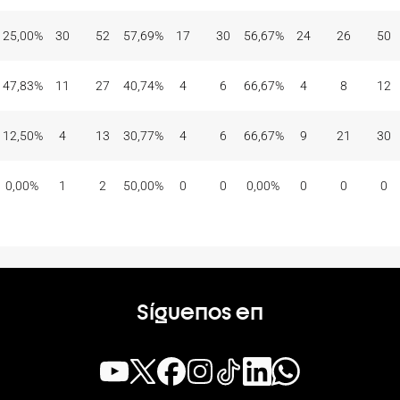
25,00%
30
52
57,69%
17
30
56,67%
24
26
50
47,83%
11
27
40,74%
4
6
66,67%
4
8
12
12,50%
4
13
30,77%
4
6
66,67%
9
21
30
0,00%
1
2
50,00%
0
0
0,00%
0
0
0
Síguenos en