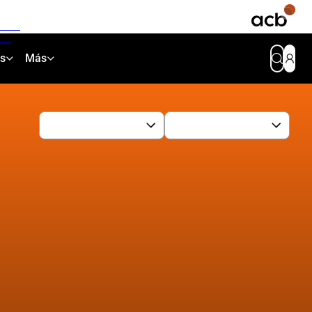
as
Más