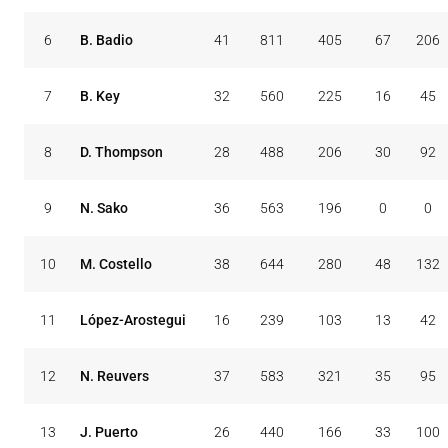
6
B. Badio
41
811
405
67
206
7
B. Key
32
560
225
16
45
8
D. Thompson
28
488
206
30
92
9
N. Sako
36
563
196
0
0
10
M. Costello
38
644
280
48
132
11
López-Arostegui
16
239
103
13
42
12
N. Reuvers
37
583
321
35
95
13
J. Puerto
26
440
166
33
100