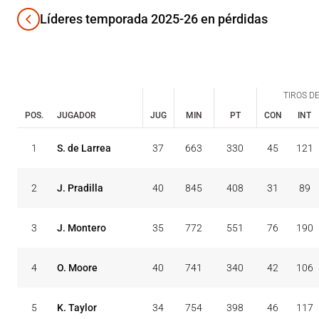
Líderes temporada 2025-26 en pérdidas
TIROS DE
POS.
JUGADOR
JUG
MIN
PT
CON
INT
TIROS DE
CON
INT
1
S. de Larrea
37
663
330
45
121
POS.
JUGADOR
JUG
MIN
PT
2
J. Pradilla
40
845
408
31
89
3
J. Montero
35
772
551
76
190
4
O. Moore
40
741
340
42
106
5
K. Taylor
34
754
398
46
117