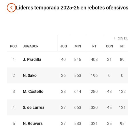
Líderes temporada 2025-26 en rebotes ofensivo
TIROS DE
POS.
JUGADOR
JUG
MIN
PT
CON
INT
TIROS DE
CON
INT
1
J. Pradilla
40
845
408
31
89
POS.
JUGADOR
JUG
MIN
PT
2
N. Sako
36
563
196
0
0
3
M. Costello
38
644
280
48
132
4
S. de Larrea
37
663
330
45
121
5
N. Reuvers
37
583
321
35
95