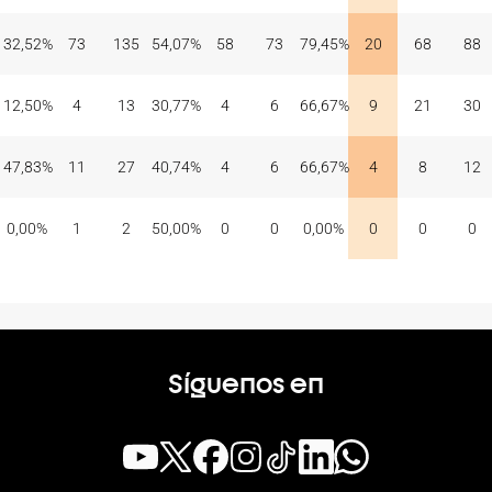
32,52%
73
135
54,07%
58
73
79,45%
20
68
88
12,50%
4
13
30,77%
4
6
66,67%
9
21
30
47,83%
11
27
40,74%
4
6
66,67%
4
8
12
0,00%
1
2
50,00%
0
0
0,00%
0
0
0
Síguenos en