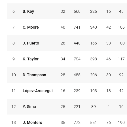
6
B. Key
32
560
225
16
45
7
O. Moore
40
741
340
42
106
8
J. Puerto
26
440
166
33
100
9
K. Taylor
34
754
398
46
117
10
D. Thompson
28
488
206
30
92
11
López-Arostegui
16
239
103
13
42
12
Y. Sima
25
221
89
4
16
13
J. Montero
35
772
551
76
190