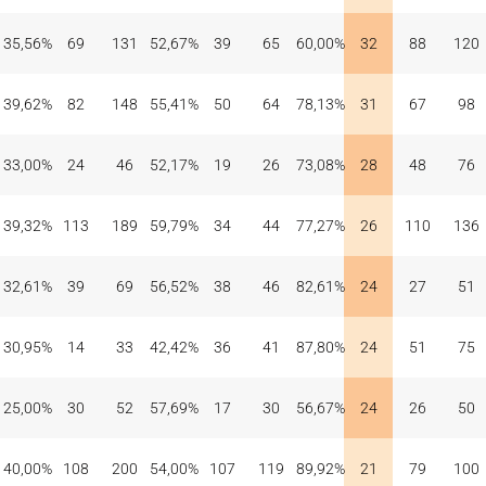
35,56%
69
131
52,67%
39
65
60,00%
32
88
120
39,62%
82
148
55,41%
50
64
78,13%
31
67
98
33,00%
24
46
52,17%
19
26
73,08%
28
48
76
39,32%
113
189
59,79%
34
44
77,27%
26
110
136
32,61%
39
69
56,52%
38
46
82,61%
24
27
51
30,95%
14
33
42,42%
36
41
87,80%
24
51
75
25,00%
30
52
57,69%
17
30
56,67%
24
26
50
40,00%
108
200
54,00%
107
119
89,92%
21
79
100