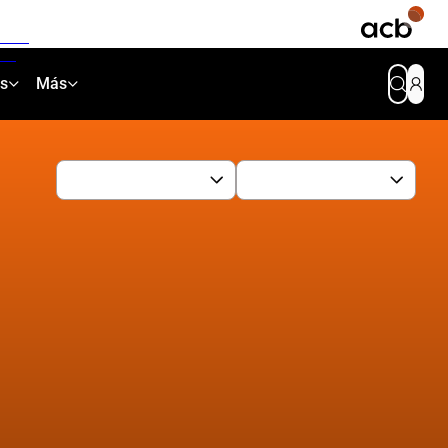
as
Más