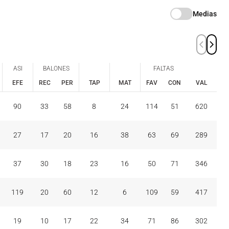
Medias
ASI
BALONES
FALTAS
EFE
REC
PER
TAP
MAT
FAV
CON
VAL
ASI
BALONES
FALTAS
EFE
REC
PER
FAV
CON
90
33
58
8
24
114
51
620
TAP
MAT
VAL
27
17
20
16
38
63
69
289
37
30
18
23
16
50
71
346
119
20
60
12
6
109
59
417
19
10
17
22
34
71
86
302