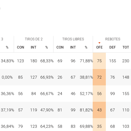
s
 3
TIROS DE 2
TIROS LIBRES
REBOTES
%
CON
INT
%
CON
INT
%
OFE
DEF
TOT
 3
TIROS DE 2
TIROS LIBRES
REBOTES
%
CON
INT
%
CON
INT
%
OFE
DEF
TOT
34,83%
123
180
68,33%
69
96
71,88%
75
155
230
0,00%
85
127
66,93%
26
67
38,81%
72
76
148
36,36%
56
84
66,67%
24
46
52,17%
56
99
155
37,19%
57
119
47,90%
81
99
81,82%
43
67
110
36,84%
79
123
64,23%
58
83
69,88%
35
68
103