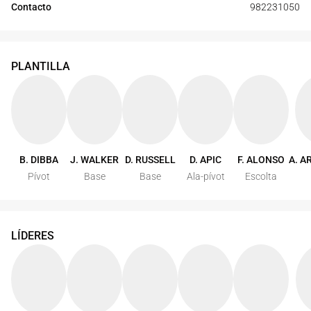
Contacto
982231050
PLANTILLA
B. DIBBA
J. WALKER
D. RUSSELL
D. APIC
F. ALONSO
A. A
Pívot
Base
Base
Ala-pívot
Escolta
LÍDERES