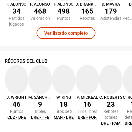
F. ALONSO
F. ALONSO
F. ALONSO
D. BRANKOVIC
D. MAVRA
B
34
468
498
165
179
Partidos
Valoración
Puntos
Rebotes
Asistencias
Recu
jugados
Ver listado completo
RÉCORDS DEL CLUB
J. WRIGHT
M. SÁNCHEZ
W. KING
P. MICKEAL
C. ROBERTS
C. 
46
9
18
16
23
Puntos
Triples
Tiros de 2
Tiros libres
Rebotes
Re
CBZ - BRE
BRE - TFE
MAN - BRE
BRE - FOR
totales
def
BRE - PAM
BRE