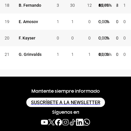
18
B. Fernando
3
30
12
0
0
0,00%
5
11
45,45%
2
4
50,00%
6
5
11
1
2
4
1
19
E. Amosov
1
1
0
0
0
0,00%
0
0
0,00%
0
0
0,00%
0
0
0
0
0
0
0
20
F. Kayser
0
0
0
0
0
0,00%
0
0
0,00%
0
0
0,00%
0
0
0
0
0
0
0
21
G. Grinvalds
1
1
1
0
1
0,00%
0
0
0,00%
1
2
50,00%
0
0
0
0
0
0
0
Mantente siempre informado
SUSCRÍBETE A LA NEWSLETTER
Síguenos en