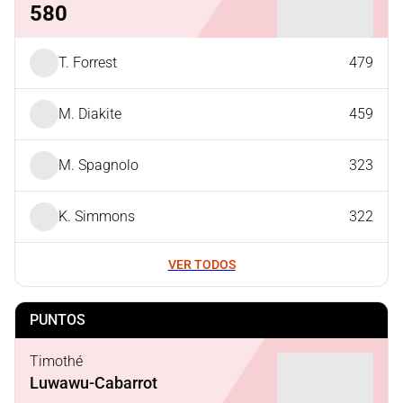
580
T. Forrest
479
M. Diakite
459
M. Spagnolo
323
K. Simmons
322
VER TODOS
PUNTOS
Timothé
Luwawu-Cabarrot