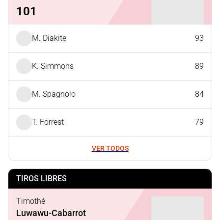
101
M. Diakite
93
K. Simmons
89
M. Spagnolo
84
T. Forrest
79
VER TODOS
TIROS LIBRES
Timothé
Luwawu-Cabarrot