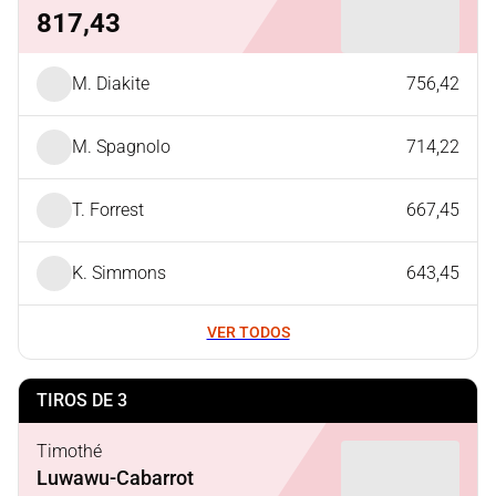
817,43
M. Diakite
756,42
M. Spagnolo
714,22
T. Forrest
667,45
K. Simmons
643,45
VER TODOS
TIROS DE 3
Timothé
Luwawu-Cabarrot