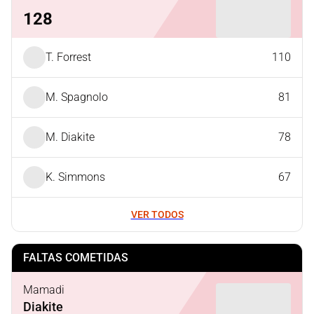
128
T. Forrest
110
M. Spagnolo
81
M. Diakite
78
K. Simmons
67
VER TODOS
FALTAS COMETIDAS
Mamadi
Diakite