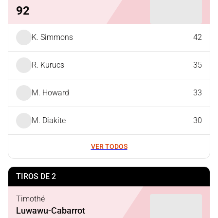
92
K. Simmons
42
R. Kurucs
35
M. Howard
33
M. Diakite
30
VER TODOS
TIROS DE 2
Timothé
Luwawu-Cabarrot