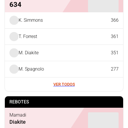
634
K. Simmons
366
T. Forrest
361
M. Diakite
351
M. Spagnolo
277
VER TODOS
REBOTES
Mamadi
Diakite