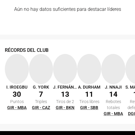
Aún no hay datos suficientes para destacar líderes
RÉCORDS DEL CLUB
I. IROEGBU
G. YORK
J. FERNÁNDEZ
A. DURHAM
J. NNAJI
30
7
13
11
14
Puntos
Triples
Tiros de 2
Tiros libres
Rebotes
Re
GIR - MBA
GIR - CAZ
GIR - BKN
GIR - SBB
totales
def
GIR - MBA
DGC