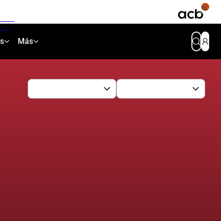
as
Más