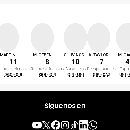
S. MARTÍNEZ
M. GEBEN
O. LIVINGSTON
K. TAYLOR
M. GA
11
8
10
7
4
botes defensivos
Rebotes ofensivos
Asistencias
Recuperaciones
Tapo
DGC - GIR
SBB - GIR
GIR - UNI
GIR - CAZ
UNI -
Síguenos en