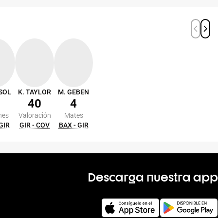
SOL
K. TAYLOR
M. GEBEN
40
4
nes
Valoración
Mates
 GIR
GIR - COV
BAX - GIR
Descarga nuestra app