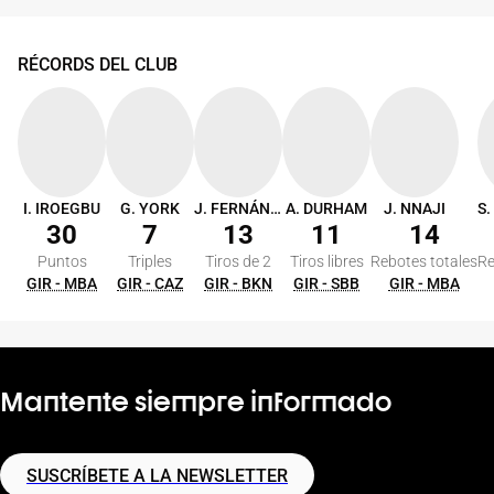
RÉCORDS DEL CLUB
I. IROEGBU
G. YORK
J. FERNÁNDEZ
A. DURHAM
J. NNAJI
30
7
13
11
14
Puntos
Triples
Tiros de 2
Tiros libres
Rebotes totales
Re
GIR - MBA
GIR - CAZ
GIR - BKN
GIR - SBB
GIR - MBA
Mantente siempre informado
SUSCRÍBETE A LA NEWSLETTER