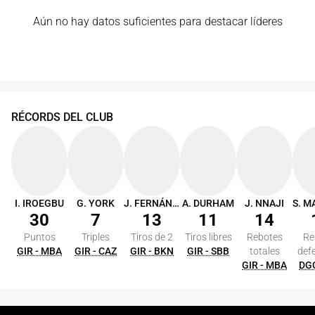
Aún no hay datos suficientes para destacar líderes
RÉCORDS DEL CLUB
I. IROEGBU
G. YORK
J. FERNÁNDEZ
A. DURHAM
J. NNAJI
30
7
13
11
14
Puntos
Triples
Tiros de 2
Tiros libres
Rebotes
Re
GIR - MBA
GIR - CAZ
GIR - BKN
GIR - SBB
totales
def
GIR - MBA
DGC