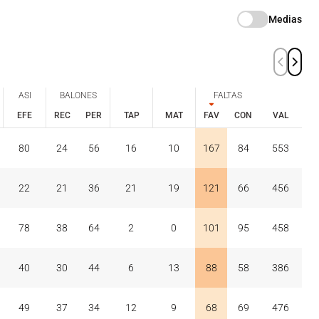
Medias
ASI
BALONES
FALTAS
EFE
REC
PER
TAP
MAT
FAV
CON
VAL
ASI
BALONES
FALTAS
EFE
REC
PER
FAV
CON
80
24
56
16
10
167
84
553
TAP
MAT
VAL
22
21
36
21
19
121
66
456
78
38
64
2
0
101
95
458
40
30
44
6
13
88
58
386
49
37
34
12
9
68
69
476