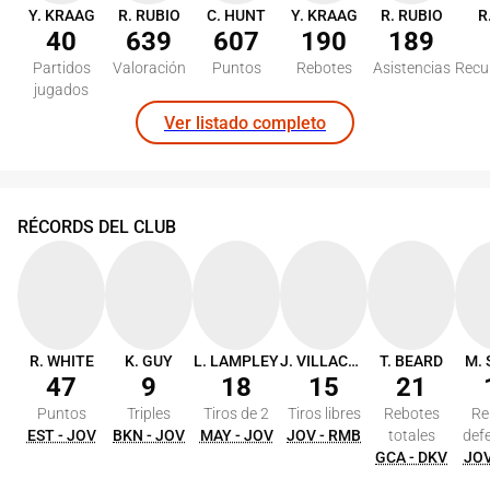
Y. KRAAG
R. RUBIO
C. HUNT
Y. KRAAG
R. RUBIO
R
40
639
607
190
189
Partidos
Valoración
Puntos
Rebotes
Asistencias
Recu
jugados
Ver listado completo
RÉCORDS DEL CLUB
R. WHITE
K. GUY
L. LAMPLEY
J. VILLACAMPA
T. BEARD
M.
47
9
18
15
21
Puntos
Triples
Tiros de 2
Tiros libres
Rebotes
Re
EST - JOV
BKN - JOV
MAY - JOV
JOV - RMB
totales
def
GCA - DKV
JOV