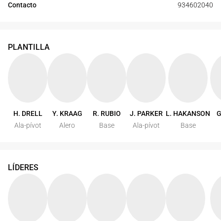
Contacto
934602040
PLANTILLA
H. DRELL
Y. KRAAG
R. RUBIO
J. PARKER
L. HAKANSON
G
Ala-pívot
Alero
Base
Ala-pívot
Base
LÍDERES