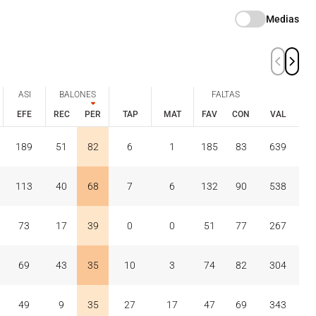
Medias
ASI
BALONES
FALTAS
EFE
REC
PER
TAP
MAT
FAV
CON
VAL
ASI
BALONES
FALTAS
EFE
REC
PER
FAV
CON
189
51
82
6
1
185
83
639
TAP
MAT
VAL
113
40
68
7
6
132
90
538
73
17
39
0
0
51
77
267
69
43
35
10
3
74
82
304
49
9
35
27
17
47
69
343