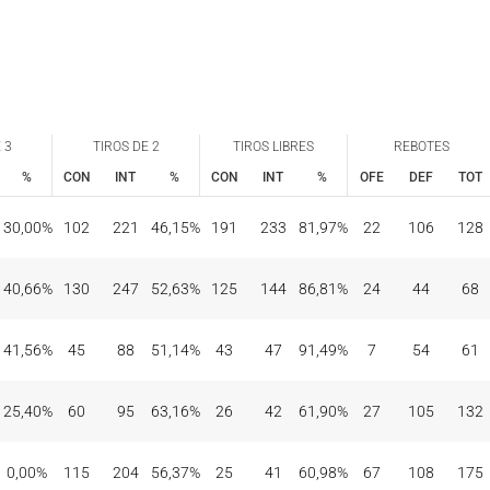
 3
TIROS DE 2
TIROS LIBRES
REBOTES
%
CON
INT
%
CON
INT
%
OFE
DEF
TOT
 3
TIROS DE 2
TIROS LIBRES
REBOTES
%
CON
INT
%
CON
INT
%
OFE
DEF
TOT
30,00%
102
221
46,15%
191
233
81,97%
22
106
128
40,66%
130
247
52,63%
125
144
86,81%
24
44
68
41,56%
45
88
51,14%
43
47
91,49%
7
54
61
25,40%
60
95
63,16%
26
42
61,90%
27
105
132
0,00%
115
204
56,37%
25
41
60,98%
67
108
175