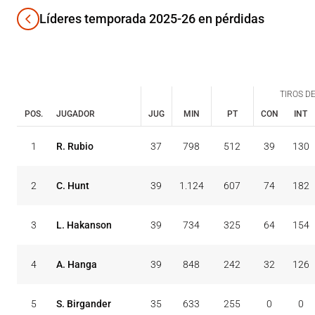
Líderes temporada 2025-26 en pérdidas
TIROS DE
POS.
JUGADOR
JUG
MIN
PT
CON
INT
TIROS DE
CON
INT
1
R. Rubio
37
798
512
39
130
POS.
JUGADOR
JUG
MIN
PT
2
C. Hunt
39
1.124
607
74
182
3
L. Hakanson
39
734
325
64
154
4
A. Hanga
39
848
242
32
126
5
S. Birgander
35
633
255
0
0