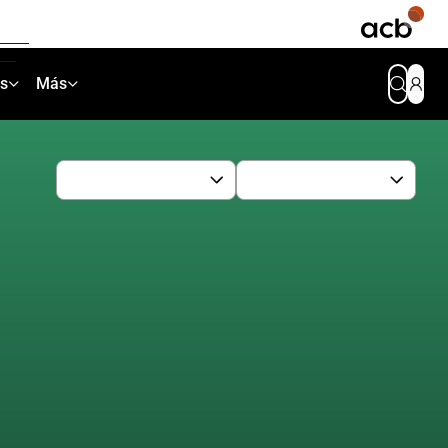
as
Más