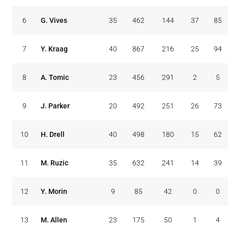
6
G. Vives
35
462
144
37
85
7
Y. Kraag
40
867
216
25
94
8
A. Tomic
23
456
291
2
5
9
J. Parker
20
492
251
26
73
10
H. Drell
40
498
180
15
62
11
M. Ruzic
35
632
241
14
39
12
Y. Morin
9
85
42
0
0
13
M. Allen
23
175
50
1
4