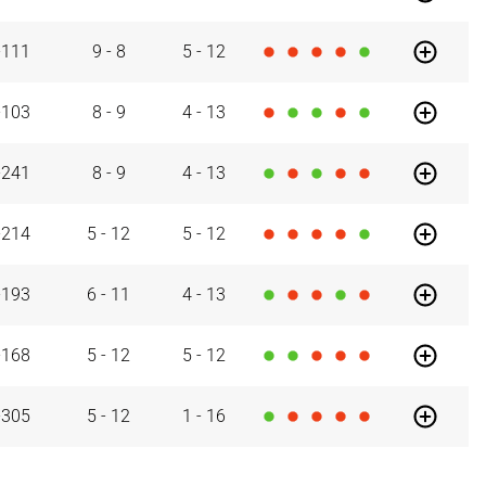
29/05/26
UNI
-111
9
-
8
5
-
12
29/05/26
RMB
-103
8
-
9
4
-
13
29/05/26
CAZ
-241
8
-
9
4
-
13
29/05/26
JOV
-214
5
-
12
5
-
12
29/05/26
105
FINAL
COV
-193
6
-
11
4
-
13
sumen
29/05/26
HIO
-168
5
-
12
5
-
12
29/05/26
95
CAZ
-305
5
-
12
1
-
16
29/05/26
00
BAR