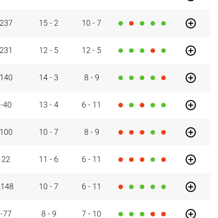
29/05/26
RMB
237
15
-
2
10
-
7
29/05/26
DGC
231
12
-
5
12
-
5
29/05/26
9
UNI
140
14
-
3
8
-
9
29/05/26
HIO
-40
13
-
4
6
-
11
29/05/26
BAR
100
10
-
7
8
-
9
29/05/26
JOV
22
11
-
6
6
-
11
29/05/26
SBB
-148
10
-
7
6
-
11
29/05/26
7
SBB
-77
8
-
9
7
-
10