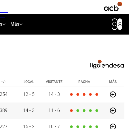
as
Más
+/-
LOCAL
VISITANTE
RACHA
MÁS
254
12
-
5
14
-
3
389
14
-
3
11
-
6
29/05/26
227
15
-
2
10
-
7