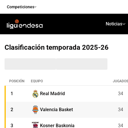
Competiciones
Noticias
Clasificación temporada
2025-26
POSICIÓN
EQUIPO
JUGADO
1
Real Madrid
34
2
Valencia Basket
34
Real Madrid
Perfil de equipo
Último partido
(
3
Kosner Baskonia
34
Evolución en la clasificación