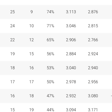
ido
(
J. 34
)
94
87
FINAL
25
9
74
%
3.113
2.876
Resumen
tido
(
J. 34
)
105
81
FINAL
24
10
71
%
3.046
2.815
Resumen
(
J. 34
)
92
8
FINAL
22
12
65
%
2.906
2.766
Resumen
J. 34
)
116
95
FINAL
19
15
56
%
2.884
2.924
Resumen
do
(
J. 34
)
95
100
FINAL
18
16
53
%
3.040
2.940
Resumen
J. 34
)
82
77
FINAL
17
17
50
%
2.978
2.956
Resumen
partido
(
J. 34
)
82
87
FINAL
16
18
47
%
2.932
3.080
Resumen
J. 34
)
82
8
FINAL
15
19
44
%
3.094
3.171