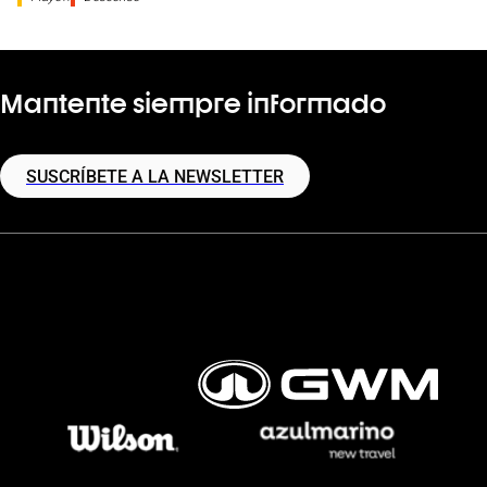
Coviran Granada
Perfil de equipo
Último par
Evolución en la clasificación
Mantente siempre informado
BUR
SUSCRÍBETE A LA NEWSLETTER