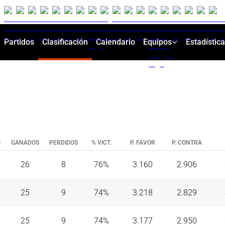
Partidos
Clasificación
Calendario
Equipos
Estadístic
S
GANADOS
PERDIDOS
% VICT.
P. FAVOR
P. CONTRA
26
8
76
%
3.160
2.906
25
9
74
%
3.218
2.829
J. 34
)
25
9
74
%
3.177
2.950