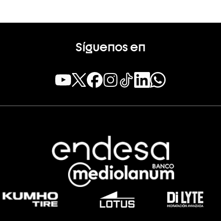
Resumen
tido
(
J. 34
)
105
FINAL
VBC
Resume
110
10
FINAL
Síguenos en
Resumen