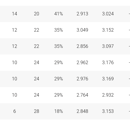
Resumen
o
(
J. 34
)
92
89
FINAL
14
20
41
%
2.913
3.024
Resumen
J. 34
)
94
87
FINAL
12
22
35
%
3.049
3.152
Resumen
do
(
J. 34
)
94
95
FINAL
12
22
35
%
2.856
3.097
equipo
Resumen
Último partido
(
J. 34
)
82
77
FINAL
10
24
29
%
2.962
3.176
Resumen
(
J. 34
)
110
BUR
10
24
29
%
2.976
3.169
Re
imo partido
(
J. 34
)
116
95
FINAL
10
24
29
%
2.764
2.932
Resumen
artido
(
J. 34
)
94
FINAL
RE
6
28
18
%
2.848
3.153
Resumen
Último partido
(
J. 34
)
95
1
FINAL