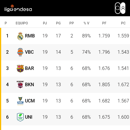
P
EQUIPO
PJ
PG
PP
% V
PF
PC
1
RMB
19
17
2
89
%
1.759
1.559
2
VBC
19
14
5
74
%
1.796
1.543
3
BAR
19
13
6
68
%
1.676
1.541
4
BKN
19
13
6
68
%
1.805
1.672
5
UCM
19
13
6
68
%
1.682
1.567
6
UNI
19
13
6
68
%
1.675
1.600