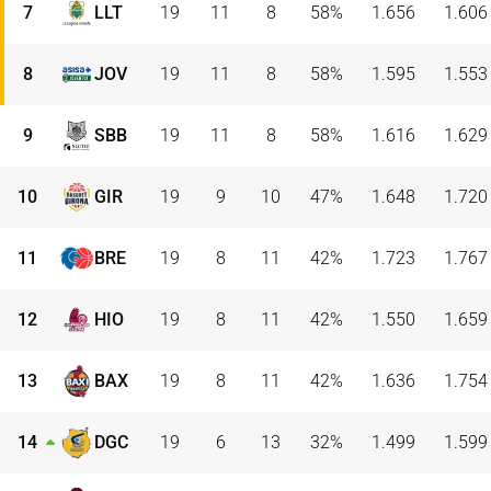
7
LLT
19
11
8
58
%
1.656
1.606
8
JOV
19
11
8
58
%
1.595
1.553
9
SBB
19
11
8
58
%
1.616
1.629
10
GIR
19
9
10
47
%
1.648
1.720
11
BRE
19
8
11
42
%
1.723
1.767
12
HIO
19
8
11
42
%
1.550
1.659
13
BAX
19
8
11
42
%
1.636
1.754
14
DGC
19
6
13
32
%
1.499
1.599